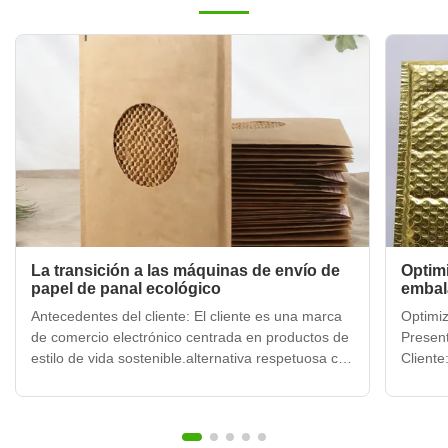
La transición a las máquinas de envío de
Optimi
papel de panal ecológico
embala
Antecedentes del cliente: El cliente es una marca
Optimiz
de comercio electrónico centrada en productos de
Presen
estilo de vida sostenible.alternativa respetuosa con
Cliente
el medio ambienteque todavía ofrecían suficiente
crecimi
protección para los envíos diarios. Nuestra
estilo 
Solución: Hemos suministradoCorreos de papel de
de ped
panal ...
fuera pr