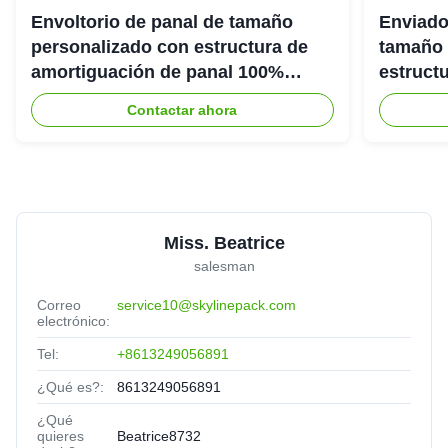
Envoltorio de panal de tamaño
Enviado
personalizado con estructura de
tamaño 
amortiguación de panal 100%
estruct
reciclable para embalaje protector
panal 1
Contactar ahora
ecológico
ecológi
Miss. Beatrice
salesman
Correo
service10@skylinepack.com
electrónico:
Tel:
+8613249056891
¿Qué es?:
8613249056891
¿Qué
quieres
Beatrice8732