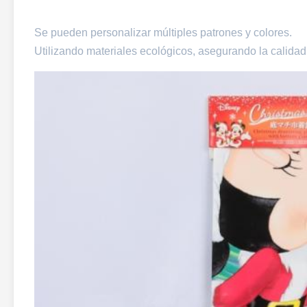
Se pueden personalizar múltiples patrones y colores.
Utilizando materiales ecológicos, asegurando la calidad,