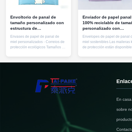
Envoltorio de panal de
Enviador de papel panal
tamaño personalizado con
100% reciclable de tama
estructura de
personalizado con
amortiguación de panal
estructura de
Envases de papel de panal de
Envelopes de papel de panal 
100% reciclable para
amortiguación de panal
miel personalizados - Correios de
miel sostenibles Las maileras k
embalaje protector
para embalaje protector
protección ecológicos Tamaños y
de protección están disponible
ecológico
ecológico
colores personalizados
tamaños y colores personaliz
disponibles con opciones de
para soluciones de embalaje
fabricación OEM. Resumen del
superiores. Resumen del prod
producto Los sobres de papel de
Los sobres de papel de panal 
panal de miel combinan la
miel combinan la sostenibilida
sostenibilidad ambiental con una
ambiental con una protección de
Enlac
protección de amortiguación ...
En casa
sobre n
product
Contact