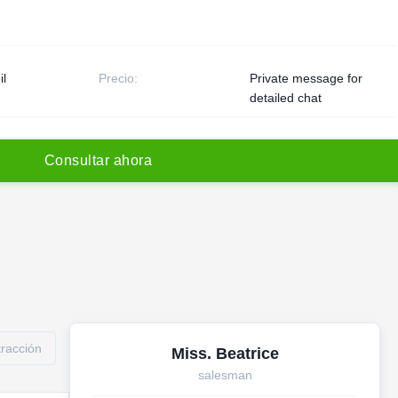
il
Precio:
Private message for
detailed chat
C
o
n
s
u
l
t
a
r
a
h
o
r
a
racción
Miss. Beatrice
salesman