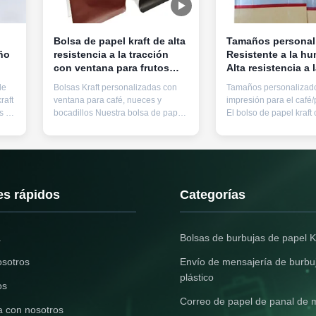
Bolsa de papel kraft de alta
Tamaños personal
ño
resistencia a la tracción
Resistente a la h
con ventana para frutos
Alta resistencia a 
secos y bocadillos
tracción Bolsa Kra
de
Bolsas Kraft personalizadas con
Tamaños personalizad
ventana para enva
raft
ventana para café, nueces y
impresión para el café
café y panadería
s en
bocadillos Nuestra bolsa de papel
El bolso de papel kraft
ados
kraft chino combina la
ventana combina el atr
responsabilidad ambiental con
ecológico con la funcio
ucto
una funcionalidad
práctica.Esta solución
de
superior.mientras que la ventana
es ideal para la presen
d
transparente proporciona una
elegante de productos 
 ...
visibilidad inmediata del
y objetos pequeños tan
es rápidos
Categorías
productoLa capa interna de
comercio electr...
compuesto de grado ...
.
Bolsas de burbujas de papel K
osotros
Envío de mensajería de burbu
plástico
os
Correo de papel de panal de m
a con nosotros