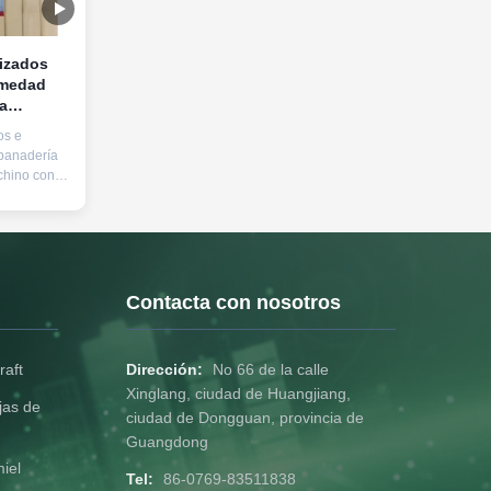
izados
umedad
la
ft de
os e
ses de
/panadería
 chino con
activo
nalidad
 de embalaje
tación
alimenticios
to en el
Contacta con nosotros
raft
Dirección:
No 66 de la calle
Xinglang, ciudad de Huangjiang,
jas de
ciudad de Dongguan, provincia de
Guangdong
iel
Tel:
86-0769-83511838