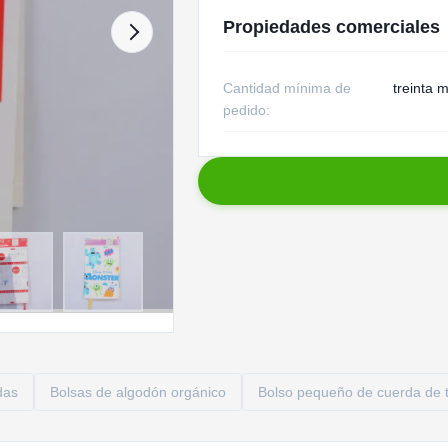
Propiedades comerciales
Cantidad mínima de
treinta m
pedido:
das
Bolsas de algodón orgánico
Bolso pequeño de cuerda de t