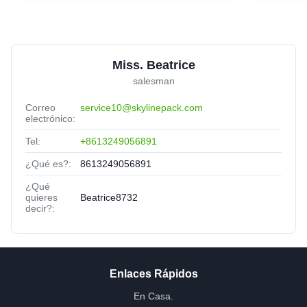
Miss. Beatrice
salesman
Correo
service10@skylinepack.com
electrónico:
Tel:
+8613249056891
¿Qué es?:
8613249056891
¿Qué
quieres
Beatrice8732
decir?:
Enlaces Rápidos
En Casa.