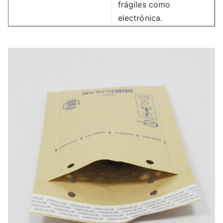
frágiles como
electrónica.
Proporciona una
solución de envoltura
Envasado de regalos
elegante y protectora
para regalos.
Protege los objetos
delicados durante el
Traslado y
traslado o el
almacenamiento
almacenamiento a
largo plazo.
Mejora la presentación
Envases para venta al
del producto y ofrece
por menor
protección.