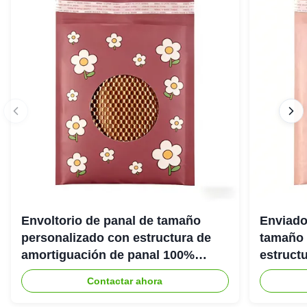
Envoltorio de panal de tamaño
Enviado
personalizado con estructura de
tamaño 
amortiguación de panal 100%
estruct
reciclable para embalaje protector
panal 1
Contactar ahora
ecológico
ecológi