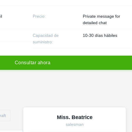
il
Precio:
Private message for
detailed chat
Capacidad de
10-30 días hábiles
suministro:
C
o
n
s
u
l
t
a
r
a
h
o
r
a
raft
Miss. Beatrice
salesman