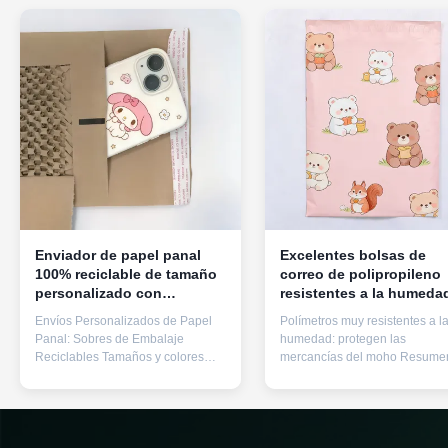
Enviador de papel panal
Excelentes bolsas de
100% reciclable de tamaño
correo de polipropileno
personalizado con
resistentes a la humeda
estructura de
con sello autoadhesivo
Envíos Personalizados de Papel
Polímetros muy resistentes a l
amortiguación de panal
para proteger las
Panal: Sobres de Embalaje
humedad: protegen las
para embalaje protector
mercancías del moho
Reciclables Tamaños y colores
mercancías del moho Resume
ecológico
personalizados disponibles con
del producto Los Poly Mailers
suministro directo de fábrica para
(bolsas expresas de plástico) 
soluciones de embalaje óptimas.
soluciones de embalaje prácti
Descripción del Producto Los
diseñadas para la logística del
sobres de papel panal
comercio electrónico, el transp