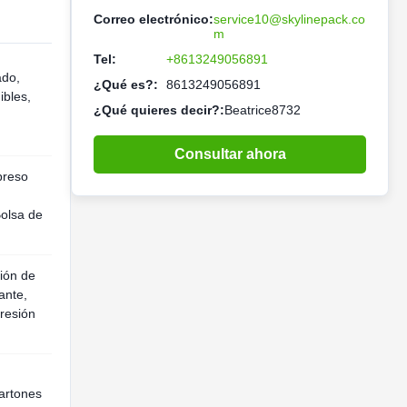
Correo electrónico:
service10@skylinepack.co
m
Tel:
+8613249056891
ado,
¿Qué es?:
8613249056891
ibles,
¿Qué quieres decir?:
Beatrice8732
Consultar ahora
preso
Bolsa de
sión de
ante,
resión
cartones