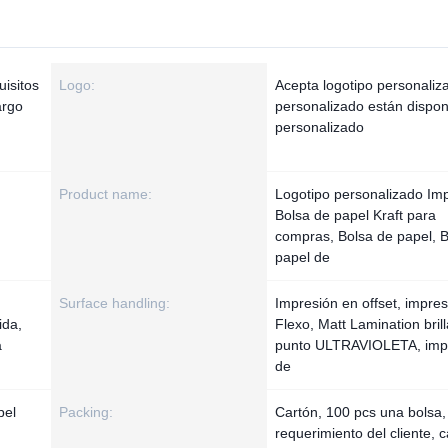
isitos
Logo:
Acepta logotipo personaliz
argo
personalizado están dispon
personalizado
Product name:
Logotipo personalizado Im
Bolsa de papel Kraft para
compras, Bolsa de papel, 
papel de
Surface handling:
Impresión en offset, impre
ida,
Flexo, Matt Lamination brill
a
punto ULTRAVIOLETA, imp
de
pel
Packing:
Cartón, 100 pcs una bolsa,
requerimiento del cliente, 