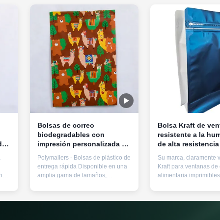
Bolsas de correo
Bolsa Kraft de ve
biodegradables con
resistente a la hu
d
impresión personalizada y
de alta resistencia 
sello autoadhesivo para un
tracción con impr
a
Polymailers - Bolsas de plástico de
Su marca, claramente v
envío seguro
personalizable par
entrega rápida Disponible en una
Kraft para ventanas de 
envases para alim
n
amplia gama de tamaños,
alimentaria imprimible
adecuado para el envío de ropa,
bolso compuesto de pap
son
accesorios, documentos y
chino con ventanas co
cas
productos blandos Resumen del
textura natural, alta pra
producto Los Poly Mailers son
capacidades de visuali
orte
soluciones de embalaje de alto
superiores.Con una cap