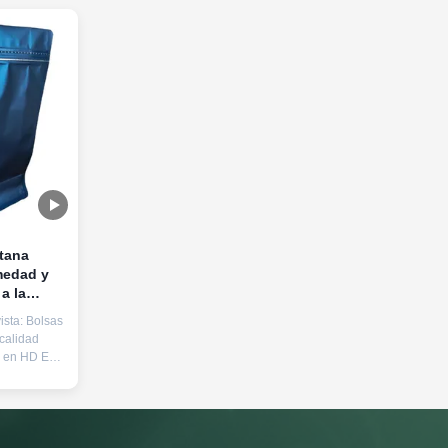
ntana
medad y
a la
esión
ista: Bolsas
a
calidad
entos
s en HD El
el kraft
mbina
cticidad y
zación
a exterior