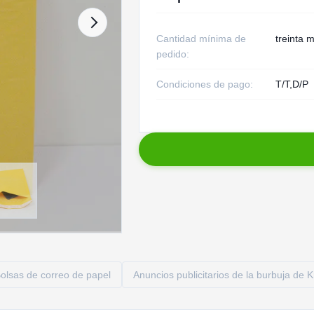
Cantidad mínima de
treinta m
pedido:
Condiciones de pago:
T/T,D/P
olsas de correo de papel
Anuncios publicitarios de la burbuja de K