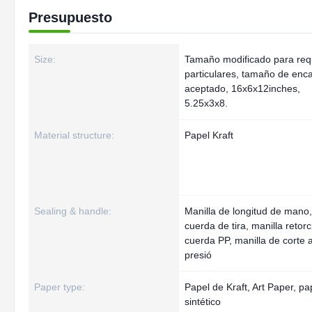
Presupuesto
Size:
Tamaño modificado para requ
particulares, tamaño de enc
aceptado, 16x6x12inches,
5.25x3x8.
Material structure:
Papel Kraft
Sealing & handle:
Manilla de longitud de mano,
cuerda de tira, manilla retorc
cuerda PP, manilla de corte 
presió
Paper type:
Papel de Kraft, Art Paper, pa
sintético