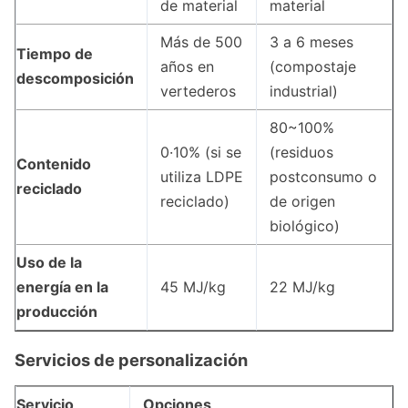
de material
material
Más de 500
3 a 6 meses
Tiempo de
años en
(compostaje
descomposición
vertederos
industrial)
80~100%
0·10% (si se
(residuos
Contenido
utiliza LDPE
postconsumo o
reciclado
reciclado)
de origen
biológico)
Uso de la
energía en la
45 MJ/kg
22 MJ/kg
producción
Servicios de personalización
Servicio
Opciones