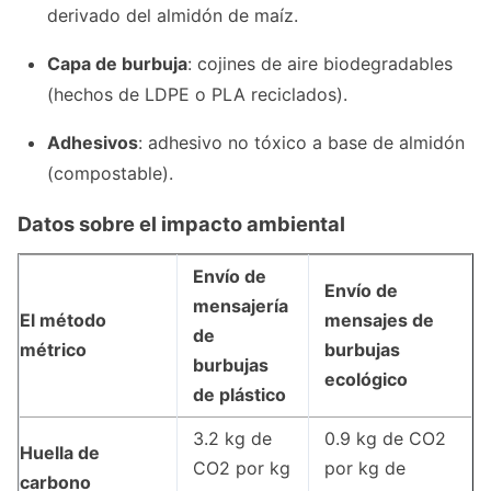
derivado del almidón de maíz.
Capa de burbuja
: cojines de aire biodegradables
(hechos de LDPE o PLA reciclados).
Adhesivos
: adhesivo no tóxico a base de almidón
(compostable).
Datos sobre el impacto ambiental
Envío de
Envío de
mensajería
El método
mensajes de
de
métrico
burbujas
burbujas
ecológico
de plástico
3.2 kg de
0.9 kg de CO2
Huella de
CO2 por kg
por kg de
carbono