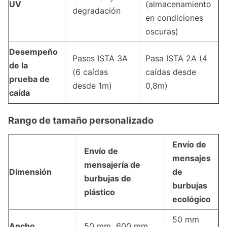
UV
(almacenamiento
degradación
en condiciones
oscuras)
Desempeño
Pases ISTA 3A
Pasa ISTA 2A (4
de la
(6 caídas
caídas desde
prueba de
desde 1m)
0,8m)
caída
Rango de tamaño personalizado
Envío de
Envío de
mensajes
mensajería de
Dimensión
de
burbujas de
burbujas
plástico
ecológico
50 mm ️
Ancho
50 mm ️ 600 mm