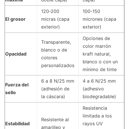
120-200
100-150
El grosor
micras (capa
micrones (capa
exterior)
exterior)
Opciones de
Transparente,
color marrón
blanco o de
Opacidad
kraft natural,
colores
blanco o con un
personalizados
mínimo de tinte
6 a 8 N/25 mm
4 a 6 N/25 mm
Fuerza del
(adhesión de
(adhesivo
sello
la cáscara)
biodegradable)
Resistencia
limitada a los
Resistente al
Estabilidad
rayos UV
amarilleo y