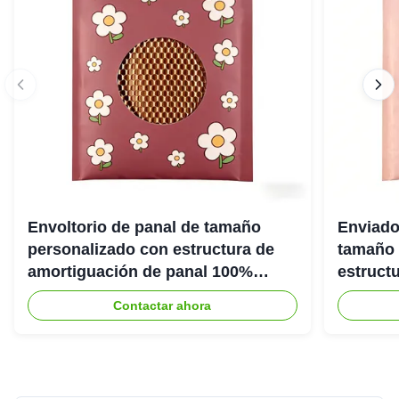
Envoltorio de panal de tamaño
Enviado
personalizado con estructura de
tamaño 
amortiguación de panal 100%
estruct
reciclable para embalaje protector
panal 1
Contactar ahora
ecológico
ecológi