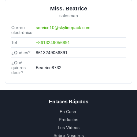
Miss. Beatrice
salesman
Correo
service10@skylinepack.com
electrónico:
Tel:
+8613249056891
¿Qué es?:
8613249056891
¿Qué
quieres
Beatrice8732
decir?:
Enlaces Rápidos
En Casa.
Productos
Los Vídeos
Sobre Nosotros