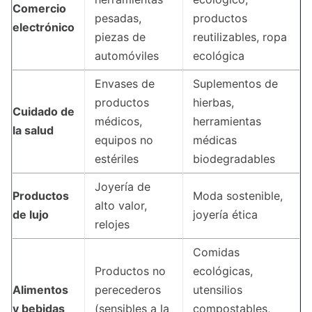
Comercio
pesadas,
productos
electrónico
piezas de
reutilizables, ropa
automóviles
ecológica
Envases de
Suplementos de
productos
hierbas,
Cuidado de
médicos,
herramientas
la salud
equipos no
médicas
estériles
biodegradables
Joyería de
Productos
Moda sostenible,
alto valor,
de lujo
joyería ética
relojes
Comidas
Productos no
ecológicas,
Alimentos
perecederos
utensilios
y bebidas
(sensibles a la
compostables,