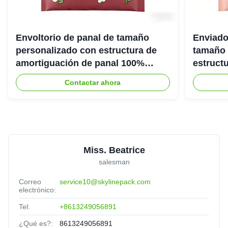
Envoltorio de panal de tamaño
Enviado
personalizado con estructura de
tamaño 
amortiguación de panal 100%
estruct
reciclable para embalaje protector
panal 1
Contactar ahora
ecológico
ecológi
Miss. Beatrice
salesman
Correo
service10@skylinepack.com
electrónico:
Tel:
+8613249056891
¿Qué es?:
8613249056891