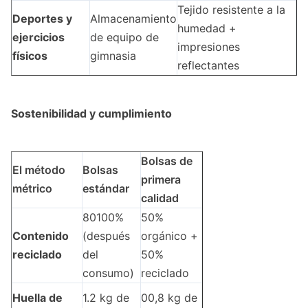
Tejido resistente a la
Deportes y
Almacenamiento
humedad +
ejercicios
de equipo de
impresiones
físicos
gimnasia
reflectantes
Sostenibilidad y cumplimiento
Bolsas de
El método
Bolsas
primera
métrico
estándar
calidad
80­100%
50%
Contenido
(después
orgánico +
reciclado
del
50%
consumo)
reciclado
Huella de
1.2 kg de
00,8 kg de