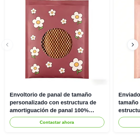
Envoltorio de panal de tamaño
Enviado
personalizado con estructura de
tamaño 
amortiguación de panal 100%
estruct
reciclable para embalaje protector
panal 1
Contactar ahora
ecológico
ecológi