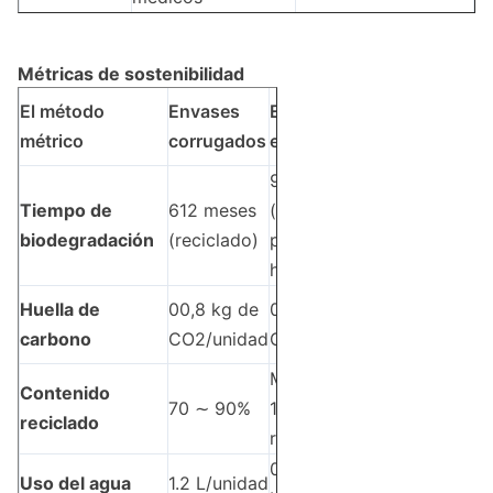
Métricas de sostenibilidad
El método
Envases
Envases
métrico
corrugados
ecológicos
90 días
Tiempo de
6­12 meses
(compost
biodegradación
(reciclado)
para el
hogar)
Huella de
00,8 kg de
0.3 kg de
carbono
CO2/unidad
CO2/unidad
Materiales
Contenido
70 ∼ 90%
100%
reciclado
renovables
0.5
Uso del agua
1.2 L/unidad