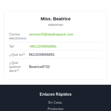
Miss. Beatrice
salesman
Correo
service10@skylinepack.com
electrónico:
Tel:
+8613249056891
¿Qué es?:
8613249056891
¿Qué
quieres
Beatrice8732
decir?:
Enlaces Rápidos
En Casa.
Productos