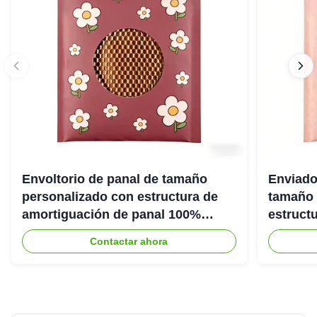
Envoltorio de panal de tamaño
Enviado
personalizado con estructura de
tamaño 
amortiguación de panal 100%
estruct
reciclable para embalaje protector
panal 1
Contactar ahora
ecológico
ecológi