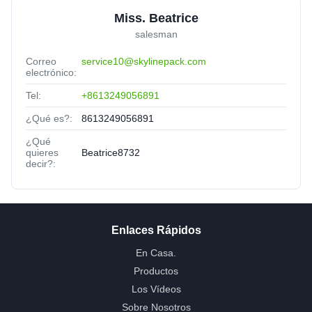
Miss. Beatrice
salesman
Correo
service10@skylinepack.com
electrónico:
Tel:
+8613249056891
¿Qué es?:
8613249056891
¿Qué
quieres
Beatrice8732
decir?:
Enlaces Rápidos
En Casa.
Productos
Los Vídeos
Sobre Nosotros