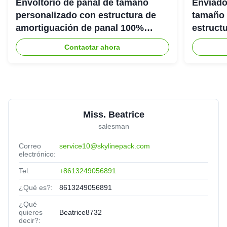
Envoltorio de panal de tamaño
Enviado
personalizado con estructura de
tamaño 
amortiguación de panal 100%
estruct
reciclable para embalaje protector
panal 1
Contactar ahora
ecológico
ecológi
Miss. Beatrice
salesman
Correo
service10@skylinepack.com
electrónico:
Tel:
+8613249056891
¿Qué es?:
8613249056891
¿Qué
quieres
Beatrice8732
decir?: